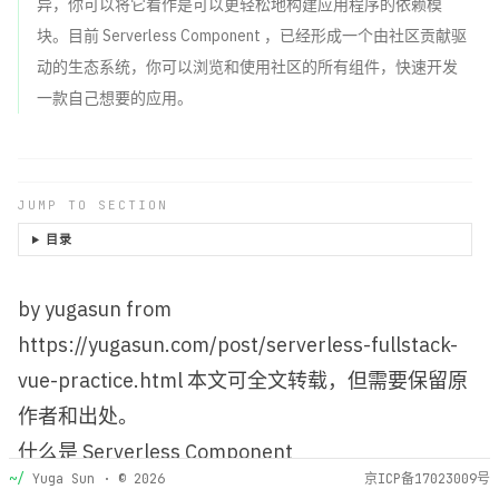
异，你可以将它看作是可以更轻松地构建应用程序的依赖模
块。目前 Serverless Component ，已经形成一个由社区贡献驱
项目
项
动的生态系统，你可以浏览和使用社区的所有组件，快速开发
/projects
一款自己想要的应用。
友链
友
/friends
JUMP TO SECTION
关于
关
/about
目录
Github
by
yugasun
from
G
github.com/yugasun
https://yugasun.com/post/serverless-fullstack-
vue-practice.html
本文可全文转载，但需要保留原
作者和出处。
什么是 Serverless Component
~/
Yuga Sun
· ©
2026
京ICP备17023009号
因为 Serverless Component 是基于无服务框架