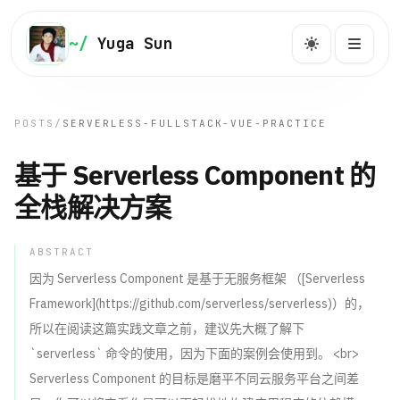
NAVIGATION
~/
Yuga Sun
Yuga Sun
快速跳转到文章、系列、项目与关于页。
POSTS
/
SERVERLESS-FULLSTACK-VUE-PRACTICE
基于 Serverless Component 的
主页
主
~/home
全栈解决方案
博客
博
ABSTRACT
/post
因为 Serverless Component 是基于无服务框架 （[Serverless
Framework](https://github.com/serverless/serverless)）的，
系列
系
/series
所以在阅读这篇实践文章之前，建议先大概了解下
`serverless` 命令的使用，因为下面的案例会使用到。 <br>
标签
Serverless Component 的目标是磨平不同云服务平台之间差
标
/tags