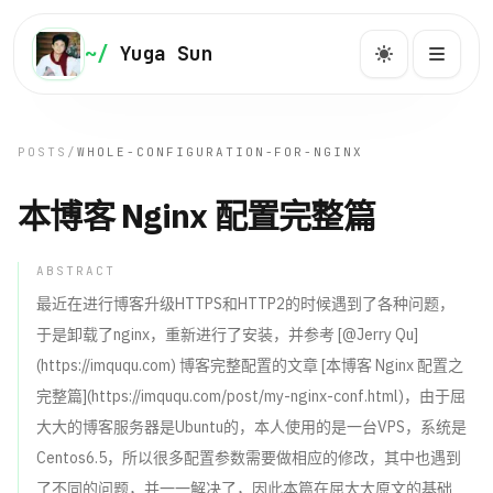
NAVIGATION
~/
Yuga Sun
Yuga Sun
快速跳转到文章、系列、项目与关于页。
POSTS
/
WHOLE-CONFIGURATION-FOR-NGINX
本博客 Nginx 配置完整篇
主页
主
~/home
ABSTRACT
博客
最近在进行博客升级HTTPS和HTTP2的时候遇到了各种问题，
博
/post
于是卸载了nginx，重新进行了安装，并参考 [@Jerry Qu]
(https://imququ.com) 博客完整配置的文章 [本博客 Nginx 配置之
系列
系
完整篇](https://imququ.com/post/my-nginx-conf.html)，由于屈
/series
大大的博客服务器是Ubuntu的，本人使用的是一台VPS，系统是
Centos6.5，所以很多配置参数需要做相应的修改，其中也遇到
标签
标
/tags
了不同的问题，并一一解决了，因此本篇在屈大大原文的基础