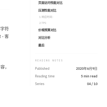
页面访问性能对比
项目
压测性能对比
项
/projects
1.响应时间：
2.TPS:
友链
 字符
价格预算对比
友
/friends
- 客
对比分析
最后
关于
关
/about
READING NOTES
Github
G
内容，
github.com/yugasun
Published
2020年6月9日
Reading time
5 min read
Series
04 / 10