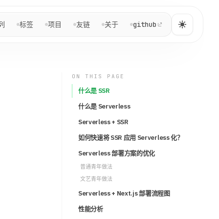
NAVIGATION
列
标签
项目
友链
关于
github
Yuga Sun
快速跳转到文章、系列、项目与关于页。
ON THIS PAGE
什么是 SSR
主页
主
~/home
什么是 Serverless
Serverless + SSR
博客
博
如何快速将 SSR 应用 Serverless 化？
/post
Serverless 部署方案的优化
普通青年做法
系列
系
/series
文艺青年做法
Serverless + Next.js 部署流程图
标签
标
性能分析
/tags