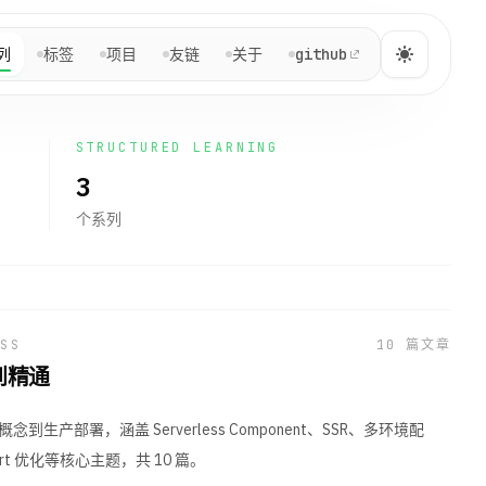
NAVIGATION
列
标签
项目
友链
关于
github
Yuga Sun
快速跳转到文章、系列、项目与关于页。
STRUCTURED LEARNING
3
主页
个系列
主
~/home
博客
博
/post
SS
10
篇文章
门到精通
系列
系
/series
概念到生产部署，涵盖 Serverless Component、SSR、多环境配
标签
 Start 优化等核心主题，共 10 篇。
标
/tags