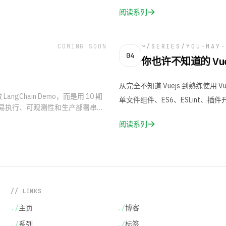
阅读系列
COMING SOON
~/SERIES/
YOU-MAY-
04
你也许不知道的 Vue
从完全不知道 Vuejs 到熟练使
ngChain Demo，而是用 10 期
单文件组件、ES6、ESLint、
风控、交易执行、可观测性和生产部署串成
阅读系列
// LINKS
./
主页
./
博客
./
系列
./
标签