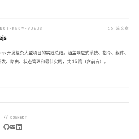
项目
项
/projects
NOT-KNOW-VUEJS
16
篇文章
js
友链
友
/friends
用 Vuejs 开发复杂大型项目的实践总结。涵盖响应式系统、指令、组件、
关于
插件开发、路由、状态管理和最佳实践，共 15 篇（含前言）。
关
/about
Github
G
github.com/yugasun
// CONNECT
github
mail
linkedin