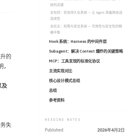
统的关键
支柱四：状态持久化系统 — 让 Agent 具备跨会话
项目
项
连续性
/projects
支柱五：权限与安全系统 — 可用性与安全性的精
确平衡
友链
友
Hook 系统：Harness 的中间件层
/friends
Subagent：解决 Context 爆炸的关键策略
提升的
关于
MCP：工具发现的标准化协议
关
/about
明，
主流实现对比
核心设计模式总结
Github
G
以及
github.com/yugasun
总结
参考资料
READING NOTES
任务失
Published
2026年4月2日