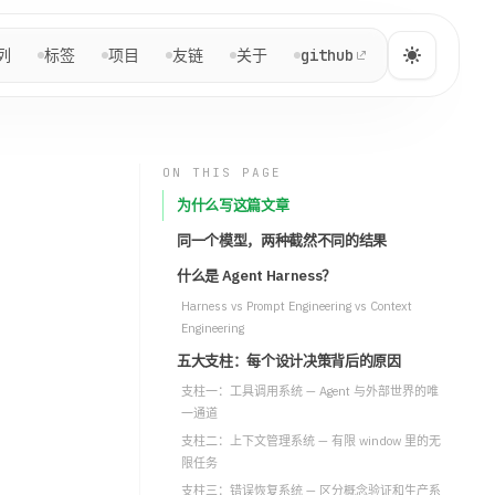
NAVIGATION
列
标签
项目
友链
关于
github
Yuga Sun
快速跳转到文章、系列、项目与关于页。
ON THIS PAGE
为什么写这篇文章
主页
主
~/home
同一个模型，两种截然不同的结果
什么是 Agent Harness？
博客
博
Harness vs Prompt Engineering vs Context
/post
Engineering
五大支柱：每个设计决策背后的原因
系列
系
支柱一：工具调用系统 — Agent 与外部世界的唯
/series
一通道
支柱二：上下文管理系统 — 有限 window 里的无
标签
限任务
标
/tags
支柱三：错误恢复系统 — 区分概念验证和生产系