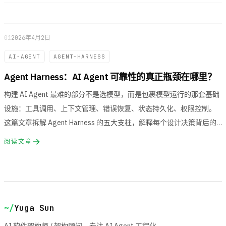
项目
项
/projects
01
2026年4月2日
AI-AGENT
AGENT-HARNESS
友链
友
/friends
Agent Harness：AI Agent 可靠性的真正瓶颈在哪里？
构建 AI Agent 最难的部分不是选模型，而是包裹模型运行的那套基础
关于
关
/about
设施：工具调用、上下文管理、错误恢复、状态持久化、权限控制。
这篇文章拆解 Agent Harness 的五大支柱，解释每个设计决策背后的
Github
原因与取舍。
G
阅读文章
github.com/yugasun
~/
Yuga Sun