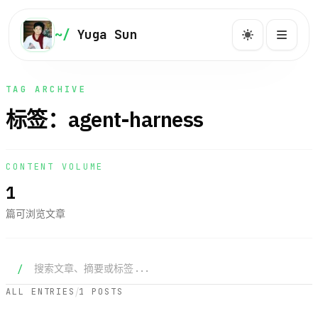
NAVIGATION
~/
Yuga Sun
Yuga Sun
快速跳转到文章、系列、项目与关于页。
TAG ARCHIVE
标签：agent-harness
主页
主
~/home
CONTENT VOLUME
1
博客
博
/post
篇可浏览文章
系列
系
/series
搜索文章
/
/
ALL ENTRIES
1 POSTS
标签
标
/tags