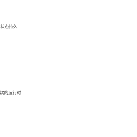
、状态持久
完全解耦的运行时
。