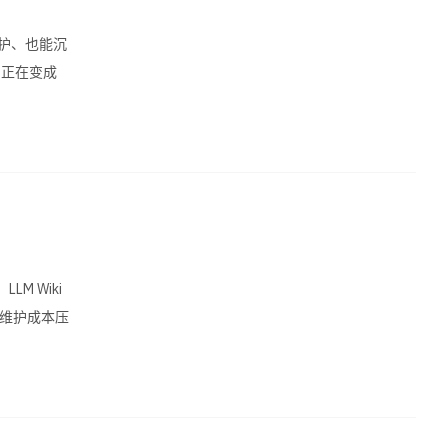
项目
维护、也能沉
项
/projects
l 正在变成
友链
友
/friends
关于
关
/about
Github
G
github.com/yugasun
M Wiki
把维护成本压