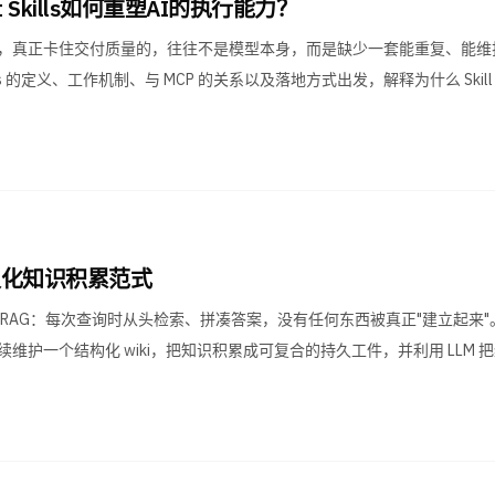
 Skills如何重塑AI的执行能力？
 和 Agent，真正卡住交付质量的，往往不是模型本身，而是缺少一套能重复、能
lls 的定义、工作机制、与 MCP 的关系以及落地方式出发，解释为什么 Skil
的持久化知识积累范式
 RAG：每次查询时从头检索、拼凑答案，没有任何东西被真正"建立起来"。LL
续维护一个结构化 wiki，把知识积累成可复合的持久工件，并利用 LLM 