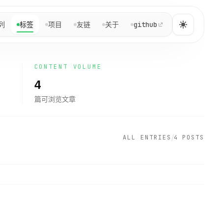
NAVIGATION
列
标签
项目
友链
关于
github
Yuga Sun
快速跳转到文章、系列、项目与关于页。
CONTENT VOLUME
4
主页
篇可浏览文章
主
~/home
博客
博
/
ALL ENTRIES
4 POSTS
/post
系列
系
/series
标签
标
/tags