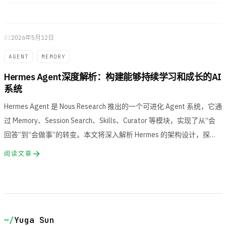
项目
项
/projects
01
2026年5月12日
AGENT
MEMORY
友链
友
/friends
Hermes Agent深度解析：构建能够持续学习和成长的AI
系统
关于
关
Hermes Agent 是 Nous Research 推出的一个可进化 Agent 系统，它通
/about
过 Memory、Session Search、Skills、Curator 等模块，实现了从“会
Github
回答”到“会做事”的转变。本文将深入解析 Hermes 的架构设计，探讨
G
github.com/yugasun
如何构建一个能够持续学习和成长的 AI 系统。
阅读文章
~/
Yuga Sun