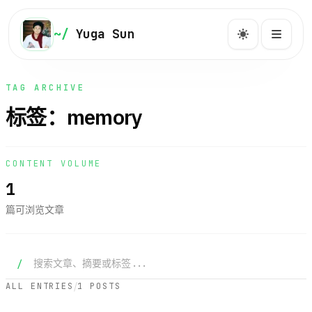
NAVIGATION
~/
Yuga Sun
Yuga Sun
快速跳转到文章、系列、项目与关于页。
TAG ARCHIVE
标签：memory
主页
主
~/home
CONTENT VOLUME
1
博客
博
/post
篇可浏览文章
系列
系
/series
搜索文章
/
/
ALL ENTRIES
1 POSTS
标签
标
/tags